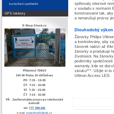
splňovaly oborové nor
kuchyňské spotřebiče
v souladu s normami E
konstruované tak, aby
GPS lokátory
a nenarušují provoz ji
E-Shop Gloob.cz
Dlouhodobý výkon
Žárovky Philips Ultin
a kontrolovány, aby za
žárovek nabízí až třik
žárovky a produkuje h
životnosti. Na žárovky
podmínky společnosti 
warranty, kde se dozví
záruku***. Užijte si t
Přátelství 708/10
Ultinon Access LED.
104 00 Praha 10-Uhříněves
PO 7:15 - 15:00
ÚT 7:15 -
15:00
ST 7:15 - 15:00
ČT 7:15 - 15:00
PÁ Zavřeno/výdej pouze po telefonické
dohodě
tel:
777 788 281
e-mail:
expedice@gloob.cz