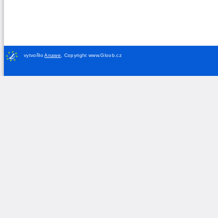
vytvořilo
Anawe
,
Copyright www.Gloob.cz