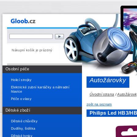
Nákupní košík je prázdný
Osobní péče
Autožárovky
Holicí strojky
Elektrické zubní kartáčky a náhradní
hlavice
Úvodní strana
/
Autožárovk
Péče o vlasy
zpět na seznam
Dětské zboží
Philips Led HB3/H
Dětské chůvičky
Dudlíky, šidítka
Dětské hrnky