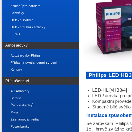
Krmení pro batolata
Lahvičky
Dětská svítidla
Dětské zubní kartáčky
LEGO
Autožárovky
Autožárovky Philips
Přídavná světla, denní svícení
Xenony
Philips LED HB
Příslušenství
LED-HL [≈HB3/4]
AC Adaptéry
LED žárovka pro př
Baterie
Kompaktní provede
Čističe displejů
Studené bílé světlo 
Myši
instalace způsobem
Záznamová média
Se žárovkami Philips U
Powerbanky
že ji hravě zvládne kaž