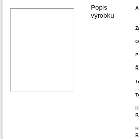
Popis
A
výrobku
Z
O
P
Ř
T
T
H
R
H
R