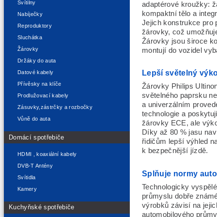
Svítilny
adaptérové kroužky: ž
kompaktní tělo a integ
Nabíječky
Jejich konstrukce pro
Reproduktory
žárovky, což umožňuje
Sluchátka
Žárovky jsou široce ko
Žárovky
montují do vozidel v
Držáky do auta
Lepší světelný výk
Datové kabely
Přívěsky na klíče
Žárovky Philips Ultin
světelného paprsku ne
Prodlužovací kabely
a univerzálním proved
Zásuvky,zástrčky a rozbočky
technologie a poskytuj
Vůně do auta
žárovky ECE, ale výkon
Díky až 80 % jasu nav
Domácí spotřebiče
řidičům lepší výhled na
k bezpečnější jízdě.
HDMI , koaxiální kabely
DVB-T Antény
Splňuje normy aut
Svítidla
Technologicky vyspělé
Kamery
průmyslu dobře známé 
výrobků závisí na jeji
Kuchyňské spotřebiče
automobilového průmys