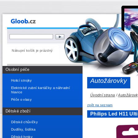
Nákupní košík je prázdný
Osobní péče
Autožárovky
Holicí strojky
Elektrické zubní kartáčky a náhradní
hlavice
Úvodní strana
/
Autožárovk
Péče o vlasy
zpět na seznam
Dětské zboží
Philips Led H11 Ul
Dětské chůvičky
Dudlíky, šidítka
Dětské hrnky