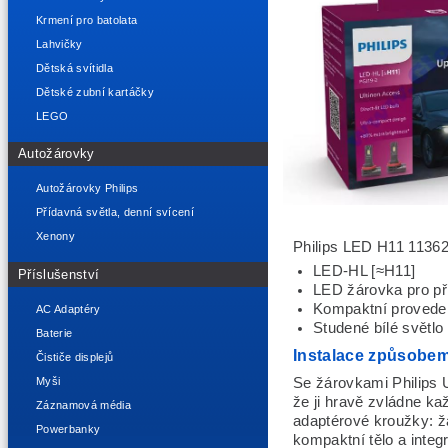
Krmení pro batolata
Lahvičky
Dětská svítidla
Dětské zubní kartáčky
LEGO
Autožárovky
Autožárovky Philips
Přídavná světla, denní svícení
Xenony
Philips LED H11 113
LED-HL [≈H11]
Příslušenství
LED žárovka pro př
Kompaktní provede
AC Adaptéry
Studené bílé světlo 
Baterie
Instalace způsobem
Čističe displejů
Se žárovkami Philips U
Myši
že ji hravě zvládne kaž
Záznamová média
adaptérové kroužky: ž
Powerbanky
kompaktní tělo a integ