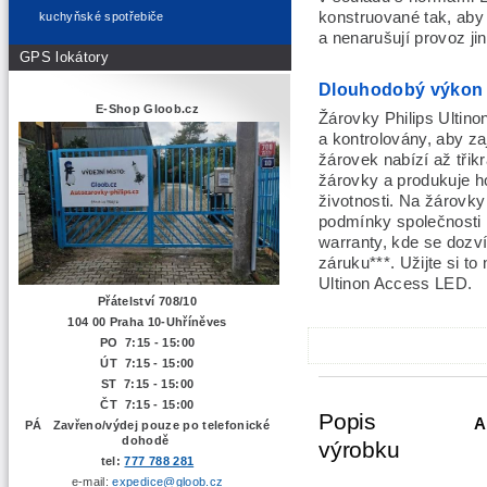
konstruované tak, aby
kuchyňské spotřebiče
a nenarušují provoz ji
GPS lokátory
Dlouhodobý výkon
E-Shop Gloob.cz
Žárovky Philips Ultin
a kontrolovány, aby za
žárovek nabízí až třik
žárovky a produkuje h
životnosti. Na žárovky
podmínky společnosti 
warranty, kde se dozví
záruku***. Užijte si t
Ultinon Access LED.
Přátelství 708/10
104 00 Praha 10-Uhříněves
PO 7:15 - 15:00
ÚT 7:15 -
15:00
ST 7:15 - 15:00
ČT 7:15 - 15:00
Popis
A
PÁ Zavřeno/výdej pouze po telefonické
dohodě
výrobku
tel:
777 788 281
e-mail:
expedice@gloob.cz