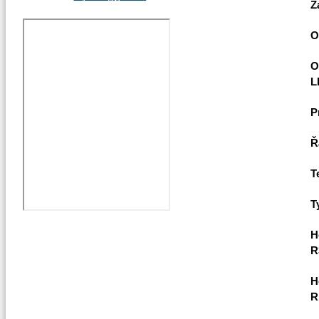
Z
O
O
L
P
Ř
T
T
H
R
H
R