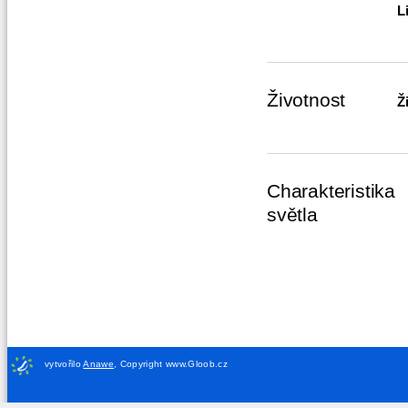
L
Životnost
Ž
Charakteristika
světla
vytvořilo
Anawe
,
Copyright www.Gloob.cz