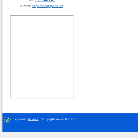
e-mail:
expedice@gloob.cz
vytvořilo
Anawe
,
Copyright www.Gloob.cz