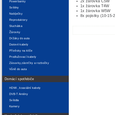
2x žárovka C5W
Powerbanky
1x žárovka T4W
Svítilny
1x žárovka W5W
Nabíječky
8x pojistky (10-15-
Reproduktory
Sluchátka
Žárovky
Držáky do auta
Datové kabely
Přívěsky na klíče
Prodlužovací kabely
Zásuvky,zástrčky a rozbočky
Vůně do auta
Domácí spotřebiče
HDMI , koaxiální kabely
DVB-T Antény
Svítidla
Kamery