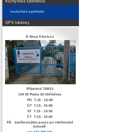
Kuchyňské spotřebiče
kuchyňské spotřebiče
GPS lokátory
E-Shop Gloob.cz
Přátelství 708/10
104 00 Praha 10-Uhříněves
PO 7:15 - 15:00
ÚT 7:15 -
15:00
ST 7:15 - 15:00
ČT 7:15 - 15:00
PÁ Zavřeno/výdej pouze po telefonické
dohodě
tel:
777 788 281