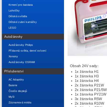
Krmení pro batolata
Lahvičky
Dětská svítidla
Dětské zubní kartáčky
LEGO
Autožárovky
Autožárovky Philips
Přídavná světla, denní svícení
Xenony
Autožárovky OSRAM
Obsah 24V sady:
Příslušenství
1x žárovka H1
1x žárovka H3
AC Adaptéry
1x žárovka H4
2x žárovka P21W
Baterie
2x žárovka P21/5W
Čističe displejů
1x žárovka PY21W
Myši
3x žárovka R5W
Záznamová média
2x žárovka R10W