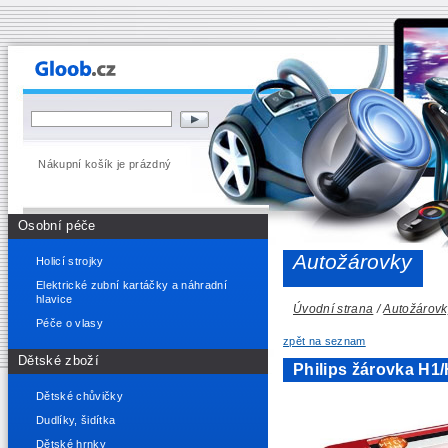
Nákupní košík je prázdný
Osobní péče
Autožárovky
Holicí strojky
Elektrické zubní kartáčky a náhradní
hlavice
Úvodní strana
/
Autožárovk
Péče o vlasy
zpět na seznam
Dětské zboží
Philips žárovka H1
Dětské chůvičky
Dudlíky, šidítka
Dětské hrnky