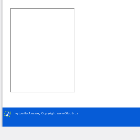
vytvořilo
Anawe
,
Copyright www.Gloob.cz