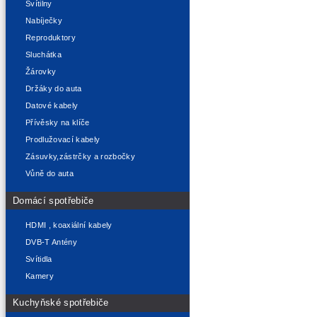
Svítilny
Nabíječky
Reproduktory
Sluchátka
Žárovky
Držáky do auta
Datové kabely
Přívěsky na klíče
Prodlužovací kabely
Zásuvky,zástrčky a rozbočky
Vůně do auta
Domácí spotřebiče
HDMI , koaxiální kabely
DVB-T Antény
Svítidla
Kamery
Kuchyňské spotřebiče