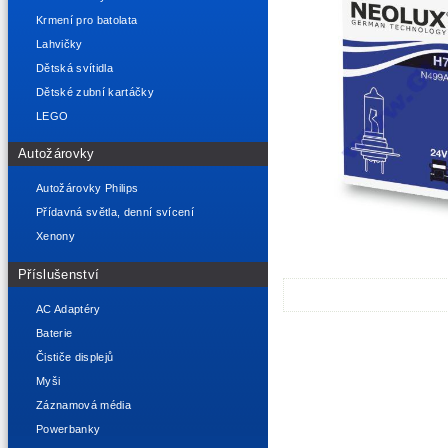
Krmení pro batolata
Lahvičky
Dětská svítidla
Dětské zubní kartáčky
LEGO
Autožárovky
Autožárovky Philips
Přídavná světla, denní svícení
Xenony
Příslušenství
AC Adaptéry
Baterie
Čističe displejů
Myši
Záznamová média
Powerbanky