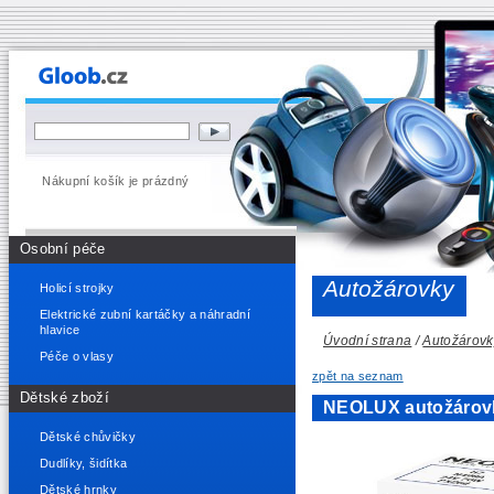
Nákupní košík je prázdný
Osobní péče
Autožárovky
Holicí strojky
Elektrické zubní kartáčky a náhradní
hlavice
Úvodní strana
/
Autožárovk
Péče o vlasy
zpět na seznam
Dětské zboží
NEOLUX autožárov
Dětské chůvičky
Dudlíky, šidítka
Dětské hrnky