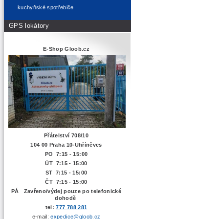
kuchyňské spotřebiče
GPS lokátory
E-Shop Gloob.cz
Přátelství 708/10
104 00 Praha 10-Uhříněves
PO 7:15 - 15:00
ÚT 7:15 -
15:00
ST 7:15 - 15:00
ČT 7:15 - 15:00
PÁ Zavřeno/výdej pouze po telefonické
dohodě
tel:
777 788 281
e-mail:
expedice@gloob.cz