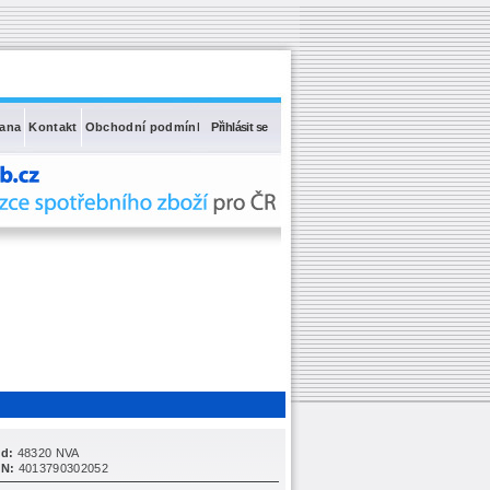
rana
Kontakt
Obchodní podmínky
Přihlásit se
d:
48320 NVA
N:
4013790302052