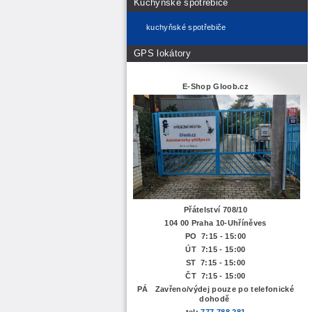
Kuchyňské spotřebiče
kuchyňské spotřebiče
GPS lokátory
E-Shop Gloob.cz
Přátelství 708/10
104 00 Praha 10-Uhříněves
PO 7:15 - 15:00
ÚT 7:15 -
15:00
ST 7:15 - 15:00
ČT 7:15 - 15:00
PÁ Zavřeno/výdej pouze po telefonické
dohodě
tel:
777 788 281