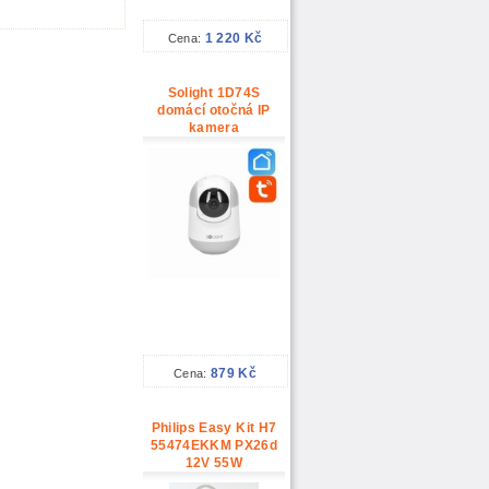
1 220 Kč
Cena:
Solight 1D74S
domácí otočná IP
kamera
879 Kč
Cena:
Philips Easy Kit H7
55474EKKM PX26d
12V 55W