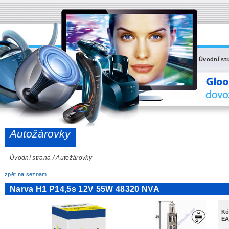
Úvodní st
Autožárovky
Úvodní strana
/
Autožárovky
zpět na seznam
Narva H1 P14,5s 12V 55W 48320 NVA
Kó
EA