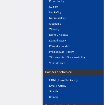
Powerbanky
Svítilny
Nabíječky
Reproduktory
Sluchátka
Žárovky
Držáky do auta
Datové kabely
Přívěsky na klíče
Prodlužovací kabely
Zásuvky,zástrčky a rozbočky
Vůně do auta
Domácí spotřebiče
HDMI , koaxiální kabely
DVB-T Antény
Svítidla
Kamery