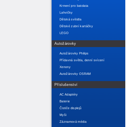
Krmení pro batolata
Lahvičky
Dětská svítidla
Dětské zubní kartáčky
LEGO
Autožárovky
Autožárovky Philips
Přídavná světla, denní svícení
Xenony
Autožárovky OSRAM
Příslušenství
AC Adaptéry
Baterie
Čističe displejů
Myši
Záznamová média