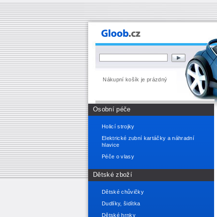
Nákupní košík je prázdný
Osobní péče
Holicí strojky
Elektrické zubní kartáčky a náhradní
hlavice
Péče o vlasy
Dětské zboží
Dětské chůvičky
Dudlíky, šidítka
Dětské hrnky