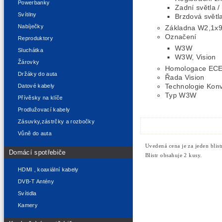
Powerbanky
Zadní světla /
Svítilny
Brzdová světl
Nabíječky
Základna W2,1x9
Označení
Reproduktory
W3W
Sluchátka
W3W, Vision
Žárovky
Homologace EC
Držáky do auta
Řada Vision
Technologie Kon
Datové kabely
Typ W3W
Přívěsky na klíče
Prodlužovací kabely
Zásuvky,zástrčky a rozbočky
Vůně do auta
Uvedená cena je za jeden blistr
Domácí spotřebiče
Blistr obsahuje 2 kusy.
HDMI , koaxiální kabely
DVB-T Antény
Svítidla
Kamery