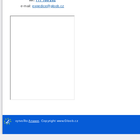
e-mail:
expedice@gloob.cz
vytvořilo
Anawe
,
Copyright www.Gloob.cz