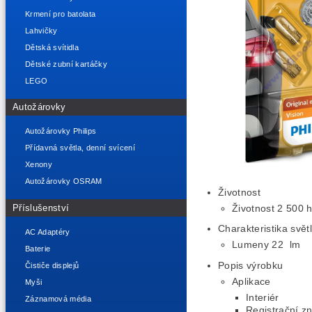
Krmení pro batolata
Lahvičky
Dětská svítidla
Dětské zubní kartáčky
LEGO
Autožárovky
Autožárovky Philips
Přídavná světla, denní svícení
Xenony
Autožárovky OSRAM
Životnost
Příslušenství
Životnost 2 500 
Charakteristika svět
AC Adaptéry
Lumeny 22 lm
Baterie
Popis výrobku
Čističe displejů
Aplikace
Myši
Interiér
Záznamová média
Registrační z