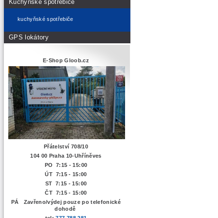
Kuchyňské spotřebiče
kuchyňské spotřebiče
GPS lokátory
E-Shop Gloob.cz
Přátelství 708/10
104 00 Praha 10-Uhříněves
PO 7:15 - 15:00
ÚT 7:15 -
15:00
ST 7:15 - 15:00
ČT 7:15 - 15:00
PÁ Zavřeno/výdej pouze po telefonické
dohodě
tel:
777 788 281