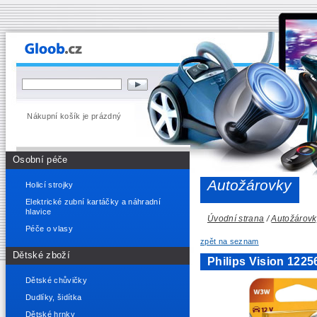
Nákupní košík je prázdný
Osobní péče
Autožárovky
Holicí strojky
Elektrické zubní kartáčky a náhradní
hlavice
Úvodní strana
/
Autožárovk
Péče o vlasy
zpět na seznam
Dětské zboží
Philips Vision 12
Dětské chůvičky
Dudlíky, šidítka
Dětské hrnky