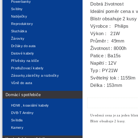
Powerbanky
Dobrá životnost
Svítilny
Ideální poměr cena x 
Nabíječky
Blistr obsahuje 2 kusy
Reproduktory
Výrobce : Philips
Sluchátka
Výkon : 21W
Žárovky
Průměr : 49mm
Držáky do auta
Životnost : 8000h
Datové kabely
Patice : Ba15s
Přívěsky na klíče
Napětí : 12V
Prodlužovací kabely
Typ : PY21W
Zásuvky,zástrčky a rozbočky
Světelný tok : 1155lm
Vůně do auta
Délka : 153mm
Domácí spotřebiče
HDMI , koaxiální kabely
DVB-T Antény
Uvedená cena je za jeden blistr
Svítidla
Blistr obsahuje 2 kusy.
Kamery