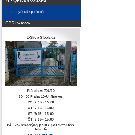
Kuchyňské spotřebiče
kuchyňské spotřebiče
GPS lokátory
E-Shop Gloob.cz
Přátelství 708/10
104 00 Praha 10-Uhříněves
PO 7:15 - 15:00
ÚT 7:15 -
15:00
ST 7:15 - 15:00
ČT 7:15 - 15:00
PÁ Zavřeno/výdej pouze po telefonické
dohodě
tel:
777 788 281