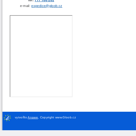
e-mail:
expedice@gloob.cz
vytvořilo
Anawe
,
Copyright www.Gloob.cz