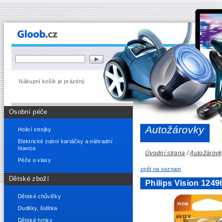
Nákupní košík je prázdný
Osobní péče
Autožárovky
Holicí strojky
Elektrické zubní kartáčky a náhradní
hlavice
Úvodní strana
/
Autožárovk
Péče o vlasy
zpět na seznam
Dětské zboží
Philips Vision 12
Dětské chůvičky
Dudlíky, šidítka
Dětské hrnky