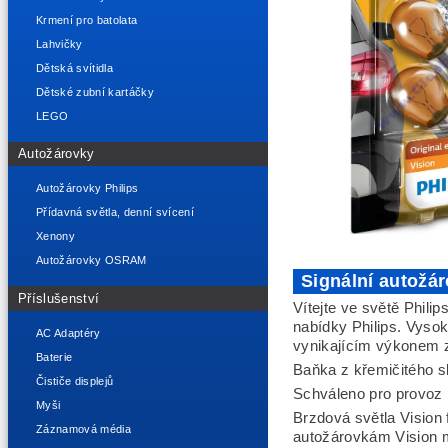
Krmení pro batolata
Lahvičky
Dětská svítidla
Dětské zubní kartáčky
LEGO
Autožárovky
Autožárovky Philips
Přídavná světla, denní svícení
Xenony
Autožárovky OSRAM
Signální autožá
Příslušenství
Vítejte ve světě Phili
nabídky Philips. Vysok
AC Adaptéry
vynikajícím výkonem 
Baterie
Baňka z křemičitého s
Čističe displejů
Schváleno pro provoz 
Myši
Brzdová světla Vision 
Záznamová média
autožárovkám Vision m